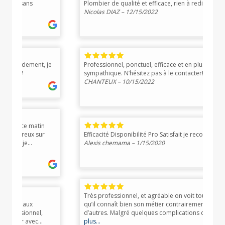
Plombier de qualité et efficace, rien à redire !
–
Tr
Nicolas DIAZ – 12/15/2022
re
je
Professionnel, ponctuel, efficace et en plus
In
sympathique. N’hésitez pas à le contacter!
– Sylvain
ch
CHANTEUX – 10/15/2022
de
Efficacité Disponibilité Pro Satisfait je recommande
–
Ex
Alexis chemama – 1/15/2020
pr
12
Très professionnel, et agréable on voit tout de suite
qu’il connaît bien son métier contrairement à
M.
d’autres. Malgré quelques complications dû à
es
l’ancienne installation il a su rapidement et à prix
plus…
bo