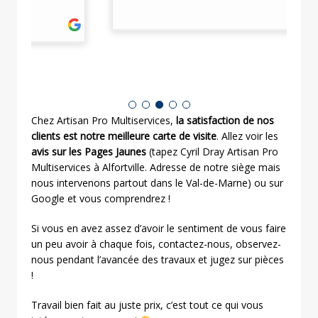
raisonnable régler le problème. Je vous le
vr
pl
recommande fortement.
– Fitoussi Jennifer –
et
1/15/2022
no
pa
av
co
lu
Br
Chez Artisan Pro Multiservices,
la satisfaction de nos
clients est notre meilleure carte de visite
. Allez voir les
avis sur les Pages Jaunes
(tapez Cyril Dray Artisan Pro
Multiservices à Alfortville. Adresse de notre siège mais
nous intervenons partout dans le Val-de-Marne) ou sur
Google et vous comprendrez !
Si vous en avez assez d’avoir le sentiment de vous faire
un peu avoir à chaque fois, contactez-nous, observez-
nous pendant l’avancée des travaux et jugez sur pièces
!
Travail bien fait au juste prix, c’est tout ce qui vous