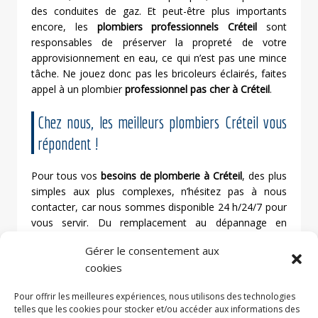
des conduites de gaz. Et peut-être plus importants
encore, les
plombiers professionnels Créteil
sont
responsables de préserver la propreté de votre
approvisionnement en eau, ce qui n’est pas une mince
tâche. Ne jouez donc pas les bricoleurs éclairés, faites
appel à un plombier
professionnel pas cher à Créteil
.
Chez nous, les meilleurs plombiers Créteil vous
répondent !
Pour tous vos
besoins de plomberie à Créteil
, des plus
simples aux plus complexes, n’hésitez pas à nous
contacter, car nous sommes disponible 24 h/24/7 pour
vous servir. Du remplacement au dépannage en
passant par la rénovation nous ferons le maximum
Gérer le consentement aux
pour vous satisfaire. Dans toute la ville de Créteil, nous
cookies
intervenons immédiatement, et notre
professionnalisme saura vous faire plaisir. Vous pouvez
Pour offrir les meilleures expériences, nous utilisons des technologies
demander un
devis de plomberie gratuit à Créteil
telles que les cookies pour stocker et/ou accéder aux informations des
n’importe quand, et nous nous ferons un plaisir de vous