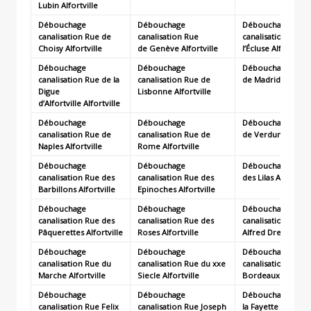
Lubin
Alfortville
Débouchage
Débouchage
Débouchage
canalisation Rue de
canalisation Rue
canalisation Rue 
Choisy
Alfortville
de
Genève
Alfortville
l’Écluse
Alfortville
Débouchage
Débouchage
Débouchage canal
canalisation Rue de la
canalisation Rue de
de Madrid
Alfortvi
Digue
Lisbonne
Alfortville
d’Alfortville
Alfortville
Débouchage
Débouchage
Débouchage canal
canalisation Rue de
canalisation Rue de
de Verdun
Alfortvi
Naples
Alfortville
Rome
Alfortville
Débouchage
Débouchage
Débouchage canal
canalisation Rue des
canalisation Rue des
des Lilas
Alfortvill
Barbillons
Alfortville
Epinoches
Alfortville
Débouchage
Débouchage
Débouchage
canalisation Rue des
canalisation Rue des
canalisation Rue d
Pâquerettes
Alfortville
Roses
Alfortville
Alfred Dreyfus
Alf
Débouchage
Débouchage
Débouchage
canalisation Rue du
canalisation Rue du xxe
canalisation Rue 
Marche
Alfortville
Siecle
Alfortville
Bordeaux
Alfortvi
Débouchage
Débouchage
Débouchage canal
canalisation Rue Felix
canalisation Rue Joseph
la Fayette
Alfortvil