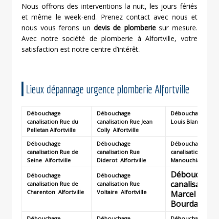
Nous offrons des interventions la nuit, les jours fériés
et même le week-end. Prenez contact avec nous et
nous vous ferons un
devis de plomberie
sur mesure.
Avec notre société de plomberie à Alfortville, votre
satisfaction est notre centre d’intérêt.
Lieux dépannage urgence plomberie Alfortville
Débouchage
Débouchage
Débouchage canal
canalisation Rue du
canalisation Rue Jean
Louis Blanc
Alfort
Pelletan Alfortville
Colly
Alfortville
Débouchage
Débouchage
Débouchage
canalisation Rue de
canalisation Rue
canalisation Rue 
Seine
Alfortville
Diderot
Alfortville
Manouchian
Alfort
Débouchage
Débouchage
Débouchage
canalisation
canalisation Rue de
canalisation Rue
Charenton
Alfortville
Voltaire
Alfortville
Marcel
Bourdarias
A
Débouchage
Débouchage
Débouchage canal