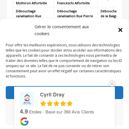
Mothiron
Alfortville
Franceschi
Alfortville
Débouchage
Débouchage
Débouchage canal
canalisation Rue
canalisation Rue Pierre
de la Baignade
Alf
Marcel
Curie
Alfortville
Gérer le consentement aux
Buge
Alfortville
cookies
Débouchage
Débouchage
Débouchage canal
canalisation Rue
canalisation Rue
Blanche
Alfortvill
Volta
Alfortville
Anatole
Pour offrir les meilleures expériences, nous utilisons des technologies
France
Alfortville
telles que les cookies pour stocker et/ou accéder aux informations des
appareils. Le fait de consentir à ces technologies nous permettra de
traiter des données telles que le comportement de navigation ou les ID
uniques sur ce site. Le fait de ne pas consentir ou de retirer son
consentement peut avoir un effet négatif sur certaines caractéristiques
et fonctions.
© 2019 - APM Plomberie
Accepter
Cyril Dray
Refuser
4.9
Etoiles - Basé sur
366
Avis Clients
Mentions Légales
Voir les préférences