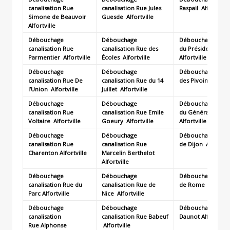
canalisation Rue
canalisation Rue Jules
Raspail
Alfortville
Simone de Beauvoir
Guesde
Alfortville
Alfortville
Débouchage
Débouchage
Débouchage canal
canalisation Rue
canalisation Rue des
du Président Ken
Parmentier
Alfortville
Écoles
Alfortville
Alfortville
Débouchage
Débouchage
Débouchage canal
canalisation Rue De
canalisation Rue du 14
des Pivoines
Alfor
l’Union
Alfortville
Juillet
Alfortville
Débouchage
Débouchage
Débouchage canal
canalisation Rue
canalisation Rue Emile
du Général Lecle
Voltaire
Alfortville
Goeury
Alfortville
Alfortville
Débouchage
Débouchage
Débouchage canal
canalisation Rue
canalisation Rue
de Dijon
Alfortvil
Charenton
Alfortville
Marcelin Berthelot
Alfortville
Débouchage
Débouchage
Débouchage canal
canalisation Rue du
canalisation Rue de
de Rome
Alfortvi
Parc
Alfortville
Nice
Alfortville
Débouchage
Débouchage
Débouchage canal
canalisation
canalisation Rue Babeuf
Daunot
Alfortville
Rue Alphonse
Alfortville